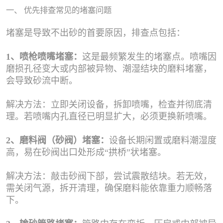
一、 优先排查常见的堵塞问题
堵塞是导致不出砂的首要原因，排查点包括：
1、喷枪喷嘴堵塞：
这是最频繁发生的堵塞点。喷嘴因
磨损孔径变大或内部被异物、潮湿结块的磨料堵塞，
会导致砂流中断。
解决方法：
立即关闭设备，拆卸喷嘴，检查并彻底清
理。若喷嘴内孔直径已明显扩大，必须更换新喷嘴。
2、磨料阀（砂阀）堵塞：
设备长期闲置或磨料潮湿度
高，易在砂阀出口处形成“拱桥”状堵塞。
解决方法：
敲击砂阀下部，尝试震散结块。若无效，
需关闭气源，拆开清理，确保磨料能依靠重力顺畅落
下。