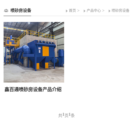
喷砂房设备
>
>
首页
产品中心
喷砂房设备
鑫百通喷砂房设备产品介绍
1
1
共
页
条