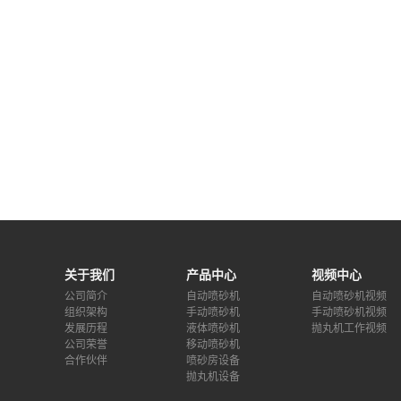
关于我们
产品中心
视频中心
公司简介
自动喷砂机
自动喷砂机视频
组织架构
手动喷砂机
手动喷砂机视频
发展历程
液体喷砂机
抛丸机工作视频
公司荣誉
移动喷砂机
合作伙伴
喷砂房设备
抛丸机设备