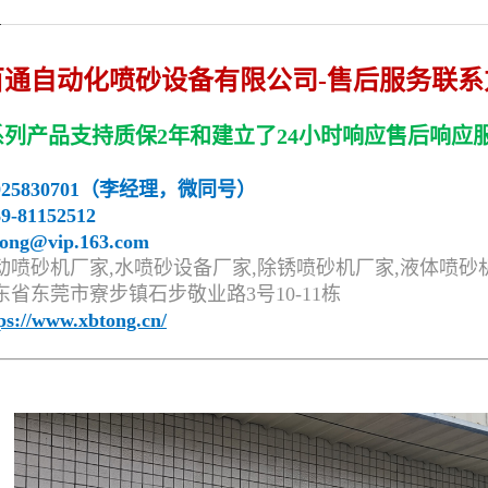
百通自动化喷砂设备有限公司-售后服务联系
列产品支持质保2年和建立了24小时响应售后响应
925830701（
李经理，
微同号）
69-81152512
tong@vip.163.com
喷砂机厂家,水喷砂设备厂家,除锈喷砂机厂家,液体喷砂机
省东莞市寮步镇石步敬业路3号10-11栋
ps://www.xbtong.cn/