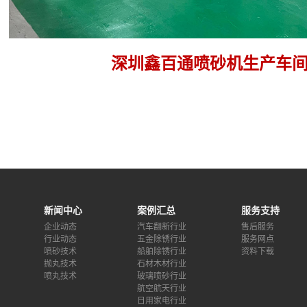
深圳鑫百通喷砂机生产车
新闻中心
案例汇总
服务支持
企业动态
汽车翻新行业
售后服务
行业动态
五金除锈行业
服务网点
喷砂技术
船舶除锈行业
资料下载
抛丸技术
石材木材行业
喷丸技术
玻璃喷砂行业
航空航天行业
日用家电行业