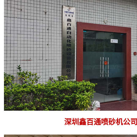
深圳鑫百通喷砂机公