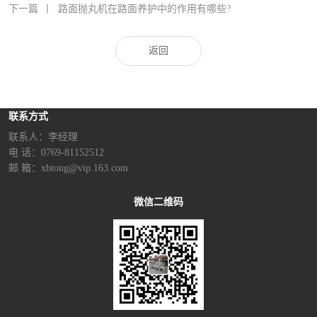
下一篇
丨
路面抛丸机在路面养护中的作用有哪些?
返回
联系方式
联系人：李经理‬
电 话：0769-81152512
邮 箱：xbtong@vip.163.com
微信二维码