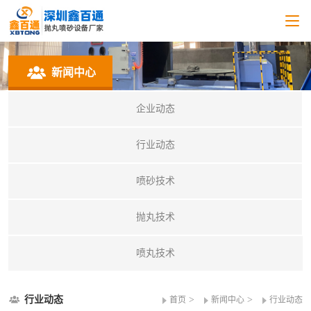
新闻中心
企业动态
行业动态
喷砂技术
抛丸技术
喷丸技术
行业动态
>
>
首页
新闻中心
行业动态