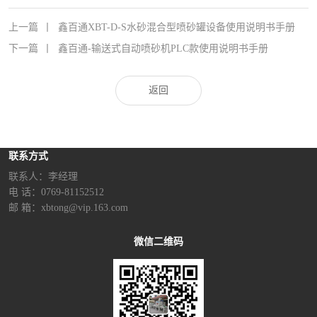
上一篇
丨
鑫百通XBT-D-S水砂混合型喷砂罐设备使用说明书手册
下一篇
丨
鑫百通-输送式自动喷砂机PLC款使用说明书手册
返回
联系方式
联系人：李经理‬
电 话：0769-81152512
邮 箱：xbtong@vip.163.com
微信二维码