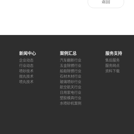
返回
新闻中心
案例汇总
服务支持
企业动态
汽车翻新行业
售后服务
行业动态
五金除锈行业
服务网点
喷砂技术
船舶除锈行业
资料下载
抛丸技术
石材木材行业
喷丸技术
玻璃喷砂行业
航空航天行业
日用家电行业
塑胶模具行业
水喷砂机案例