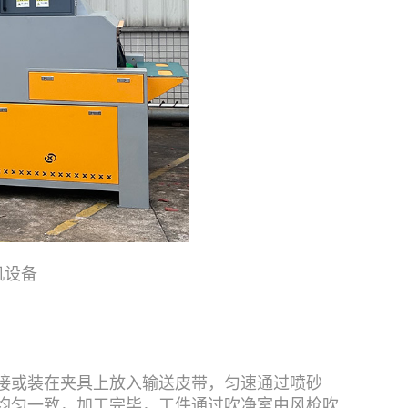
机设备
接或装在夹具上放入输送皮带，匀速通过喷砂
均匀一致，加工完毕，工件通过吹净室由风枪吹