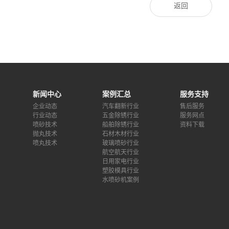
返回
新闻中心
案例汇总
服务支持
企业动态
汽车翻新行业
售后服务
行业动态
五金除锈行业
服务网点
喷砂技术
船舶除锈行业
资料下载
抛丸技术
石材木材行业
喷丸技术
玻璃喷砂行业
航空航天行业
日用家电行业
塑胶模具行业
水喷砂机案例