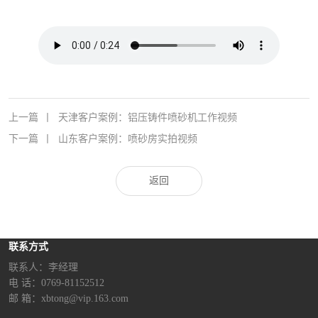
上一篇
丨
天津客户案例：铝压铸件喷砂机工作视频
下一篇
丨
山东客户案例：喷砂房实拍视频
返回
联系方式
联系人：李经理‬
电 话：0769-81152512
邮 箱：xbtong@vip.163.com