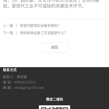
理，为产品质量、安全性与耐久性奠定了坚实的基
础，是现代工业不可或缺的关键技术环节。
上一篇
丨
管道内壁喷砂设备有哪些？
下一篇
丨
喷砂除锈设备工艺流程是什么？
返回
联系方式
联系人：李经理‬
电 话：0769-81152512
邮 箱：xbtong@vip.163.com
微信二维码