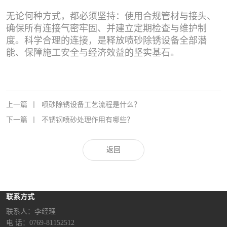
无论何种方式，都必须坚持：使用合规管材与接头、
确保所有连接气密牢固、并建立定期检查与维护制
度。科学合理的连接，是释放喷砂除锈设备全部潜
能、保障施工安全与经济效益的坚实基石。
上一篇
丨
喷砂除锈设备工艺流程是什么？
下一篇
丨
不锈钢喷砂处理作用有哪些？
返回
联系方式
联系人：李经理‬
电 话：0769-81152512