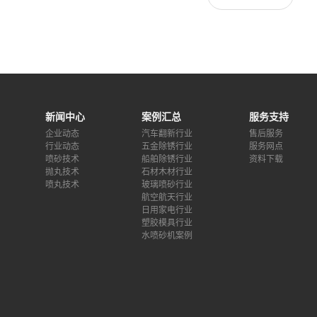
新闻中心
案例汇总
服务支持
企业动态
汽车翻新行业
售后服务
行业动态
五金除锈行业
服务网点
喷砂技术
船舶除锈行业
资料下载
抛丸技术
石材木材行业
喷丸技术
玻璃喷砂行业
航空航天行业
日用家电行业
塑胶模具行业
水喷砂机案例