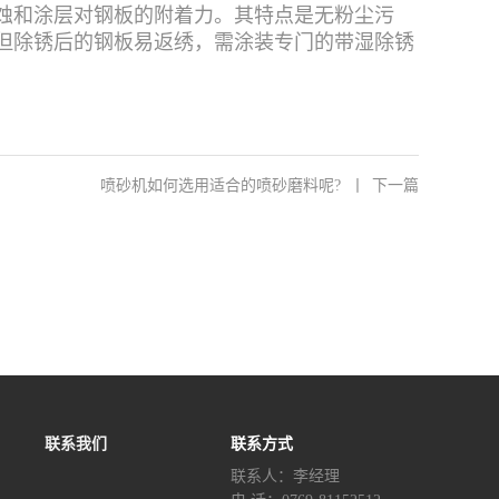
蚀和涂层对钢板的附着力。其特点是无粉尘污
。但除锈后的钢板易返绣，需涂装专门的带湿除锈
喷砂机如何选用适合的喷砂磨料呢?
丨
下一篇
联系我们
联系方式
联系人：李经理‬