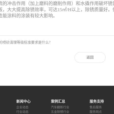
流的冲击作用（加上磨料的磨削作用）和水撬作用破坏锈
板，大大提高除锈效率，可达15㎡/H以上，除锈质量好
性能涂料的涂装有较大影响。
的喷砂清理等级标准要求是什么?
返回
新闻中心
案例汇总
服务支持
企业动态
汽车翻新行业
售后服务
行业动态
五金除锈行业
服务网点