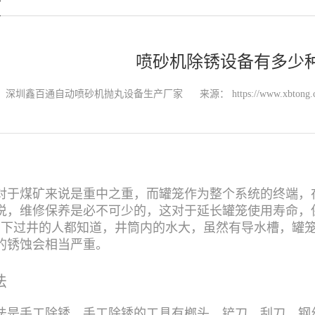
喷砂机除锈设备有多少种
：深圳鑫百通自动喷砂机抛丸设备生产厂家
来源：
https://www.xbtong.
对于煤矿来说是重中之重，而罐笼作为整个系统的终端，
说，维修保养是必不可少的，这对于延长罐笼使用寿命，
米，下过井的人都知道，井筒内的水大，虽然有导水槽，罐
的锈蚀会相当严重。
法
法是手工除锈，手工除锈的工具有榔头、铲刀、刮刀、钢