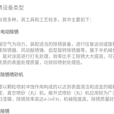
锈设备类型
有很多种，其工具和工艺较多，其中主要如下：
或电动除锈
缩空气为动力，装配适当的除锈装备，进行往复运动或旋
束除锈器、风动敲锈锤、齿型旋转除锈器等，属于半机械
，能对涂层进行打毛处理，效率比手工除锈大大提高，可达
优质的表面处理质量，功效较喷射处理低。
）
除锈喷砂机
要以颗粒喷射冲蚀作用构成的以达到表面清洁和适宜的粗
室、真空喷砂（丸）机。敞开式喷砂（丸）机应用较为广
旧漆膜，除锈效率高达4-5㎡/H，机械程度高，除锈质量
料除锈