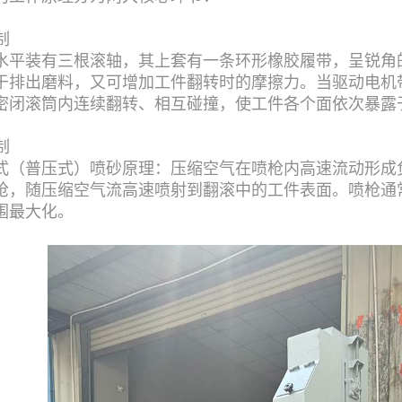
制
水平装有三根滚轴，其上套有一条环形橡胶履带，呈锐角的
于排出磨料，又可增加工件翻转时的摩擦力。当驱动电机
密闭滚筒内连续翻转、相互碰撞，使工件各个面依次暴露
制
式（普压式）喷砂原理：压缩空气在喷枪内高速流动形成
枪，随压缩空气流高速喷射到翻滚中的工件表面。喷枪通常
围最大化。