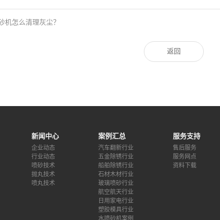
砂机怎么清理灰尘？
返回
新闻中心
案例汇总
服务支持
企业动态
汽车翻新行业
售后服务
行业动态
五金除锈行业
服务网点
喷砂技术
船舶除锈行业
资料下载
抛丸技术
石材木材行业
喷丸技术
玻璃喷砂行业
航空航天行业
日用家电行业
塑胶模具行业
水喷砂机案例