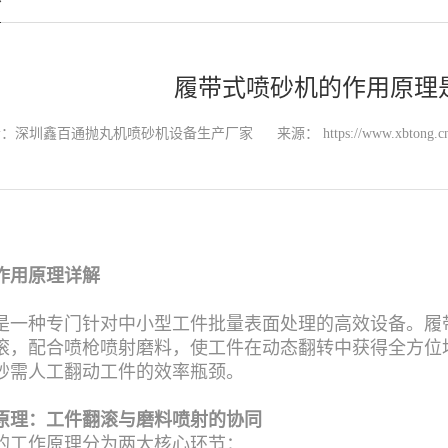
履带式喷砂机的作用原理
者：深圳鑫百通抛丸机喷砂机设备生产厂家
来源：
https://www.xbtong.c
作用原理详解
是一种专门针对中小型工件批量表面处理的高效设备。履
滚，配合喷枪喷射磨料，使工件在动态翻转中获得全方位均
砂需人工翻动工件的效率瓶颈。
原理：工件翻滚与磨料喷射的协同
的工作原理分为两大核心环节：