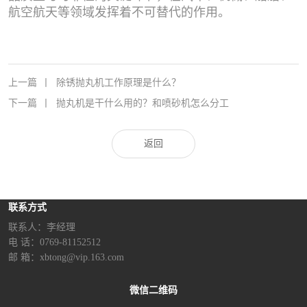
航空航天等领域发挥着不可替代的作用。
上一篇
丨
除锈抛丸机工作原理是什么？
下一篇
丨
抛丸机是干什么用的？和喷砂机怎么分工
返回
联系方式
联系人：李经理‬
电 话：0769-81152512
邮 箱：xbtong@vip.163.com
微信二维码