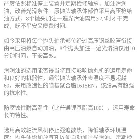
严厉依照标准停止装置并定期检修轴承，加注滑润
油，改善光滑条件。原抛头轴承体部位采用高压枪给
油方式，8个抛头加注一遍光滑油需用3 小时才干完
成，既不平安又糜费时间。
如今采用将每个抛头轴承部位经过高压钢丝胶管衔接
由高压油泵自动加油，8个抛头加注一遍光滑油仅用10
分钟时间，平安高效。
滑润油的选用能否得当将直接影响抛丸机的运用寿命
和良好的机器性，通常抛头轴承外表温度不易超越
60，采用改造性的磺基聚合脂1615EN，该脂具有超强
的抗水性。
防腐蚀性
耐高温性（比普通锂基脂高100），运用寿命
长的特性。
选用高效轴流风机停止强迫散热，降低轴承环境温
度；抛头体增加放气孔以便自动加注光滑油。定期检