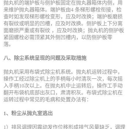
抛丸机的端护板与侧护板固定在抛丸器箱体内侧，用
来维护抛丸器箱体。端护板由4 条梯形螺栓衔接，检
查时如发现梯形螺栓变形，应及时改换；端护板磨损
有裂纹或明显的凹槽，应及时改换。侧护板上下分离
面磨损严重或有裂纹 ，应及时改换；抛丸机的侧护板
紧固螺栓必需顶紧其外侧凹槽内，以防侧护板零
落。
八、除尘系统呈现的问题及采取措施
抛丸机采用布袋式除尘机系统。抛丸机运转过程中，
操作工经过除尘机上的手柄每小时清灰一次，每次摇
入手柄10次以上。在抛丸机中止运转后，操作工手动
翻开布袋机底部出灰口，肃清积灰。布袋式除尘机在
运转过程中常见的毛病和处置办法有：
1、粉尘从抛丸室逃出
1）排风调理因震动发作位移形成排气风量缺乏，调理