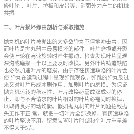
修叶轮 、叶片、护板和皮带等，消弭外力产生的机械
共振。
二、叶片损坏缘由剖析与采取措施
抛丸机的叶片被抛出的大多数弹丸不停地冲击着，因
而叶片是抛丸器中最易损坏的部件。叶片磨损或开裂
会使叶轮在高速旋转时产生振动，检查发现叶片呈现
深沟或磨损一半以上要及时改换。另外叶片铸造缺陷
也必然加速叶片的磨损，由于存在铸造缺陷的叶片会
使 弹丸在运动过程中呈现弹跳现象，弹跳的弹丸反过
来又对叶片形成冲刷作用，加剧叶片的磨损。为保证
抛丸机运转的稳定性，叶片改换必需成双成对的停
止，即与不合请求的叶片相对的叶片必需同时换掉，
以取得良好的动均衡。假如抛丸机的叶片问题招致抛
头工作不正 常，就把一切叶片全部换掉，有铸造缺陷
的叶片坚决不用，留意装置叶片时1组8个叶片重量差
不得大于5克。