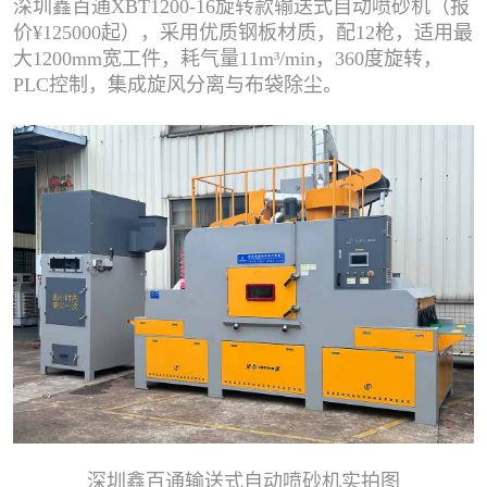
深圳鑫百通XBT1200-16旋转款输送式自动喷砂机（报
价¥125000起），采用优质钢板材质，配12枪，适用最
大1200mm宽工件，耗气量11m³/min，360度旋转，
PLC控制，集成旋风分离与布袋除尘。
深圳鑫百通输送式自动喷砂机实拍图