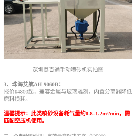
深圳鑫百通手动喷砂机实拍图
3、珠海艾航AH-9060B：
报价¥4800起，兼容金属与玻璃雕刻，内置分离器降低
磨料损耗。
温馨提示：此类喷砂设备耗气量约0.8–1.2m³/min，需
匹配空压机使用。