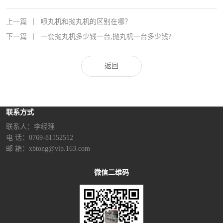
上一篇
丨
喷丸机和抛丸机的区别在哪？
下一篇
丨
一套抛丸机多少钱一台,抛丸机一台多少钱?
返回
联系方式
联系人：李经理‬
电 话：0769-81152512
邮 箱：xbtong@vip.163.com
微信二维码