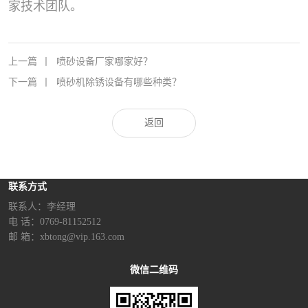
家技术团队。
上一篇
丨
喷砂设备厂家哪家好？
下一篇
丨
喷砂机除锈设备有哪些种类？
返回
联系方式
联系人：李经理‬
电 话：0769-81152512
邮 箱：xbtong@vip.163.com
微信二维码