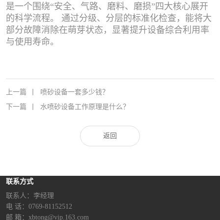
是一个围绕“安全、气路、磨料、磨损”四大核心展开
的科学流程。 通过分级、分层的标准化检查，能将大
部分故障消除在萌芽状态，显著提升设备综合利用率
与使用寿命。
上一篇
丨
喷砂设备一套多少钱？
下一篇
丨
水喷砂设备工作原理是什么？
返回
联系方式
联系人：李经理‬
电 话：0769-81152512
邮 箱：xbtong@vip.163.com