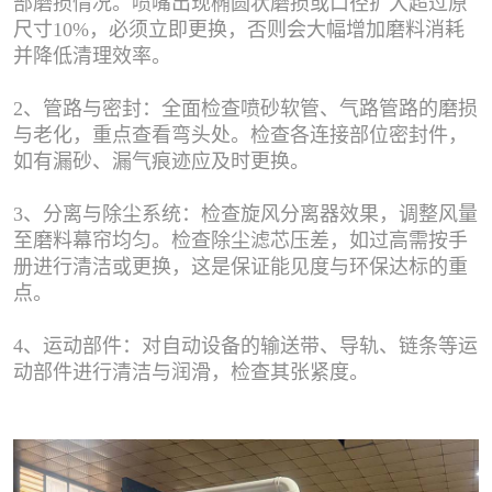
部磨损情况。喷嘴出现椭圆状磨损或口径扩大超过原
尺寸10%，必须立即更换，否则会大幅增加磨料消耗
并降低清理效率。
2、管路与密封：全面检查喷砂软管、气路管路的磨损
与老化，重点查看弯头处。检查各连接部位密封件，
如有漏砂、漏气痕迹应及时更换。
3、分离与除尘系统：检查旋风分离器效果，调整风量
至磨料幕帘均匀。检查除尘滤芯压差，如过高需按手
册进行清洁或更换，这是保证能见度与环保达标的重
点。
4、运动部件：对自动设备的输送带、导轨、链条等运
动部件进行清洁与润滑，检查其张紧度。